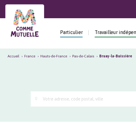
Particulier
Travailleur
indépendant
Particulier
Travailleur indépe
Entreprise
Accueil
›
France
›
Hauts-de-France
›
Pas-de-Calais
›
Bruay-la-Buissière