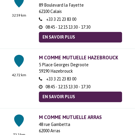
89 Boulevard la Fayette
62100
Calais
32.59 km
+33 3 21 23 83 00
08:45 - 12:15
13:30 - 17:30
EN SAVOIR PLUS
M COMME MUTUELLE HAZEBROUCK
5 Place Georges Degroote
59190
Hazebrouck
42.72 km
+33 3 21 23 83 00
08:45 - 12:15
13:30 - 17:30
EN SAVOIR PLUS
M COMME MUTUELLE ARRAS
48 rue Gambetta
62000
Arras
72.2 km