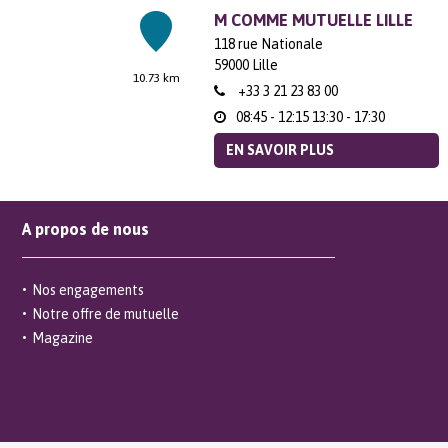
M COMME MUTUELLE LILLE
118 rue Nationale
59000
Lille
10.73 km
+33 3 21 23 83 00
08:45 - 12:15
13:30 - 17:30
EN SAVOIR PLUS
M COMME MUTUELLE DOUAI
A propos de nous
39 Rue Mongat
59500
Douai
36.8 km
+33 3 21 23 83 00
Nos engagements
Notre offre de mutuelle
08:45 - 12:15
13:30 - 17:30
Magazine
EN SAVOIR PLUS