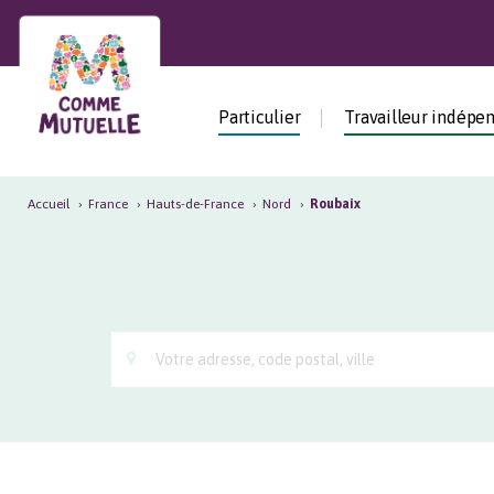
Particulier
Travailleur
indépendant
Particulier
Travailleur indépe
Entreprise
Accueil
›
France
›
Hauts-de-France
›
Nord
›
Roubaix